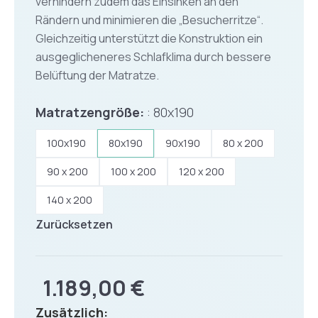
verhindern zudem das Einsinken an den
Rändern und minimieren die „Besucherritze“.
Gleichzeitig unterstützt die Konstruktion ein
ausgeglicheneres Schlafklima durch bessere
Belüftung der Matratze.
Matratzengröße:
80x190
100x190
80x190
90x190
80 x 200
90 x 200
100 x 200
120 x 200
140 x 200
Zurücksetzen
1.189,00
€
Zusätzlich: