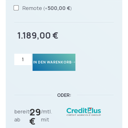
Remote
500,00
€
(
+
)
1.189,00
€
IN DEN WARENKORB
ODER:
29
bereits
/mtl.
€
ab
mit