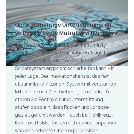
Ohne die richtige Unterfederung, ist
selbst die beste Matratze wirkungslos
Der ReeZone® Multizonenrahmen „Infinity“
schafft genau diese Grundlage: Er trägt, führt
und passt sich so präzise an, dass Ihr
Schlafsystem ergonomisch arbeiten kann – in
jeder Lage. Der Innovationskern ist das fein
abstimmbare 7-Zonen-System mit verstärkter
Mittelzone und 12 Schiebereglern: Dadurch
stellen Sie Festigkeit und Unterstützung
stufenlos so ein, dass Rücken und Lordose
gezielt geführt werden – auch bei Hohlkreuz.
Kopf- und Fußteil lassen sich manuell anpassen,
was eine erhöhte Oberkörperposition