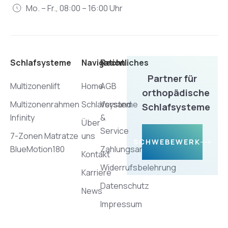
Mo. – Fr., 08:00 – 16:00 Uhr
Schlafsysteme
Navigation
Rechtliches
Partner für
Multizonenlift
Home
AGB
orthopädische
Multizonenrahmen
Schlafsysteme
Versand
Schlafsysteme
Infinity
&
Über
Service
7-Zonen Matratze
uns
SCHWEBEWERK
BlueMotion180
Zahlungsarten
Kontakt
Widerrufsbelehrung
Karriere
Datenschutz
News
Impressum